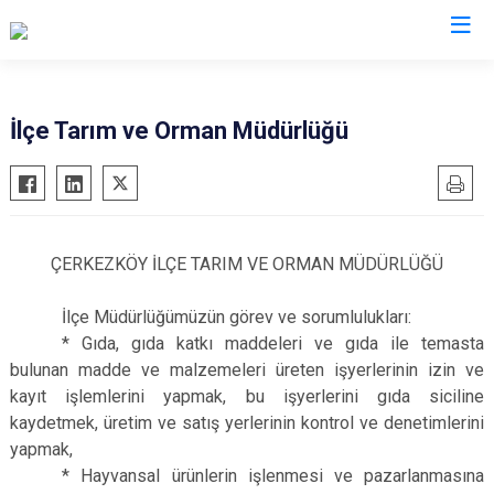
Tekirdağ
İlçe Tarım ve Orman Müdürlüğü
Çerkezköy
Saray
Çorlu
Şarköy
Hayrabolu
Süleymanpaşa
ÇERKEZKÖY İLÇE TARIM VE ORMAN MÜDÜRLÜĞÜ
Malkara
Ergene
Marmaraereğlisi
Kapaklı
İlçe Müdürlüğümüzün görev ve sorumlulukları:
* Gıda, gıda katkı maddeleri ve gıda ile temasta
Muratlı
bulunan madde ve malzemeleri üreten işyerlerinin izin ve
kayıt işlemlerini yapmak, bu işyerlerini gıda siciline
kaydetmek, üretim ve satış yerlerinin kontrol ve denetimlerini
yapmak,
* Hayvansal ürünlerin işlenmesi ve pazarlanmasına