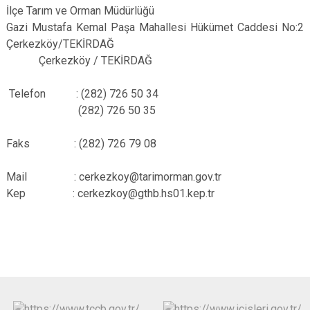
İlçe Tarım ve Orman Müdürlüğü
Gazi Mustafa Kemal Paşa Mahallesi Hükümet Caddesi No:2
Çerkezköy/TEKİRDAĞ
Çerkezköy / TEKİRDAĞ
Telefon : (282) 726 50 34
(282) 726 50 35
Faks : (282) 726 79 08
Mail : cerkezkoy@tarimorman.gov.tr
Kep : cerkezkoy@gthb.hs01.kep.tr