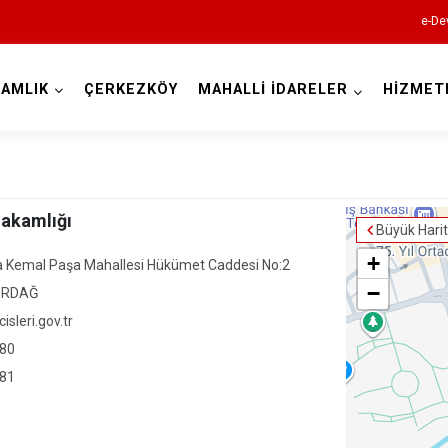
e-De
AMLIK
ÇERKEZKÖY
MAHALLİ İDARELER
HİZMET
Tekirdağ
akamlığı
Büyük Hari
+
a Kemal Paşa Mahallesi Hükümet Caddesi No:2
−
KİRDAĞ
sleri.gov.tr
Çerkezköy
 80
Çorlu
 81
Hayrabolu
Malkara