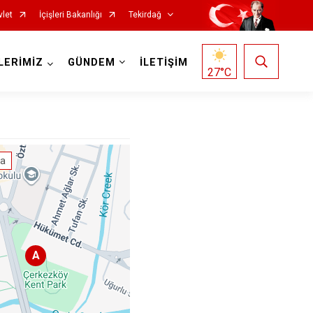
vlet
İçişleri Bakanlığı
Tekirdağ
LERİMİZ
GÜNDEM
İLETİŞİM
27
°C
ta
Saray
Şarköy
A
Süleymanpaşa
Ergene