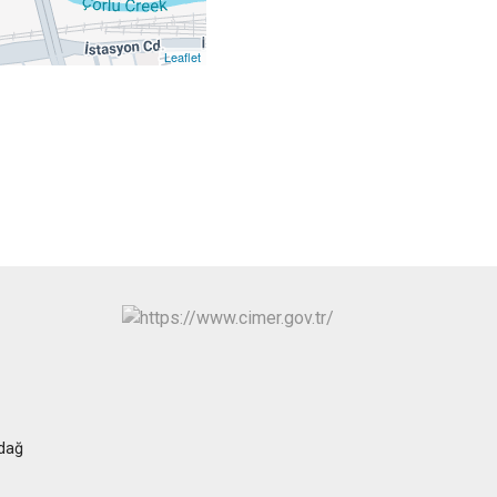
isi
Kapaklı
Leaflet
dağ