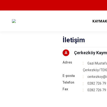
KAYMAK
İletişim
Çerkezköy Kaym
A
Adres
Gazi Mustaf
Çerkezköy/TE
E-posta
cerkezkoy@ici
Telefon
0282 726 79
Fax
0282 726 79