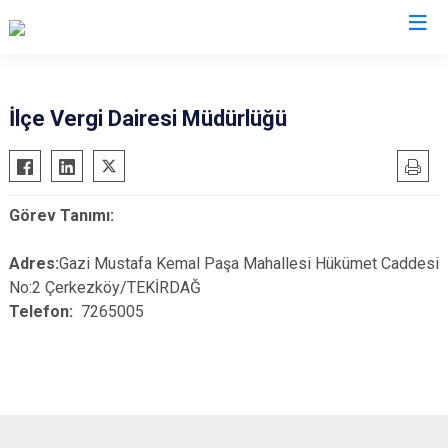
Tekirdağ
İlçe Vergi Dairesi Müdürlüğü
Çerkezköy
Saray
Çorlu
Şarköy
Görev Tanımı:
Hayrabolu
Süleymanpaşa
Malkara
Ergene
Adres:
Gazi Mustafa Kemal Paşa Mahallesi Hükümet Caddesi
Marmaraereğlisi
Kapaklı
No:2 Çerkezköy/TEKİRDAĞ
Telefon:
7265005
Muratlı